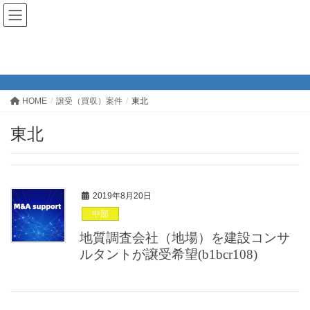
譲受（買収）案件
HOME
譲受（買収）案件
東北
東北
2019年8月20日
中部
地質調査会社（地場）を建設コンサ
ルタントが譲受希望(b1bcr108)